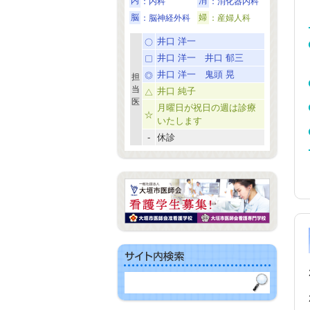
内
：内科
消
：消化器内科
脳
：脳神経外科
婦
：産婦人科
井口 洋一
井口 洋一 井口 郁三
井口 洋一 鬼頭 晃
担
当
井口 純子
医
月曜日が祝日の週は診療
いたします
-
休診