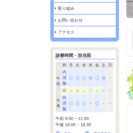
取り組み
お問い合わせ
アクセス
診療時間・担当医
科
月
火
水
木
金
土
日
内
消
-
午
脳
前
婦
-
-
-
内
午
消
-
-
-
後
脳
午前 9:00 − 12:00
午後 16:00 − 18:30