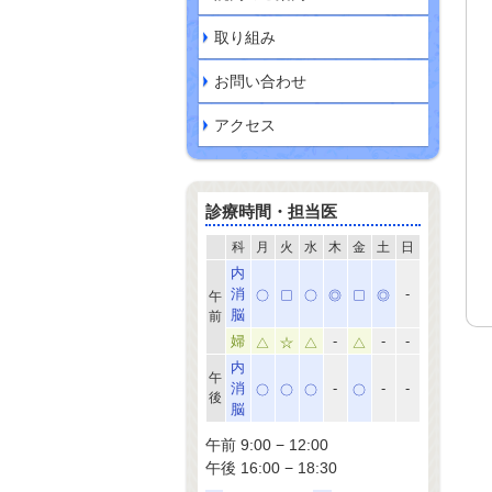
取り組み
お問い合わせ
アクセス
診療時間・担当医
科
月
火
水
木
金
土
日
内
消
-
午
脳
前
婦
-
-
-
内
午
消
-
-
-
後
脳
午前 9:00 − 12:00
午後 16:00 − 18:30