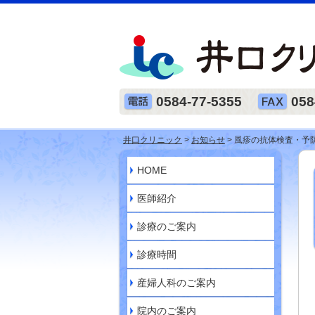
0584-77-5355
058
井口クリニック
>
お知らせ
> 風疹の抗体検査・予
HOME
医師紹介
診療のご案内
診療時間
産婦人科のご案内
院内のご案内