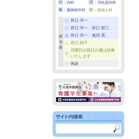
内
：内科
消
：消化器内科
脳
：脳神経外科
婦
：産婦人科
井口 洋一
井口 洋一 井口 郁三
井口 洋一 鬼頭 晃
担
当
井口 純子
医
月曜日が祝日の週は診療
いたします
-
休診